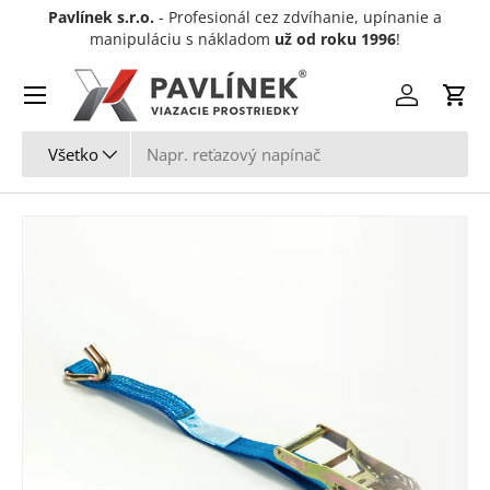
Pavlínek s.r.o.
- Profesionál cez zdvíhanie, upínanie a
Preskočiť na obsah
manipuláciu s nákladom
už od roku 1996
!
Menu
Prihlásiť sa
Koší
Hľadať
Typ produktu
Všetko