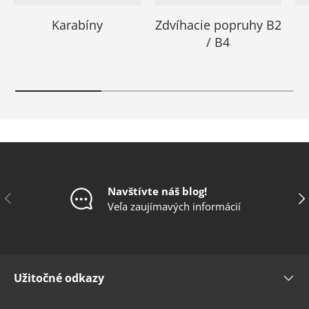
Karabíny
Zdvíhacie popruhy B2
/ B4
Navštívte náš blog!
Predchádzajúce
Ďal
Veľa zaujímavých informácií
Užitočné odkazy