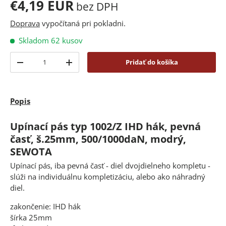
€4,19 EUR
bez DPH
Doprava
vypočítaná pri pokladni.
Skladom 62 kusov
Množstvo
Pridať do košíka
-
+
Popis
Upínací pás typ 1002/Z IHD hák, pevná
časť, š.25mm, 500/1000daN, modrý,
SEWOTA
Upínací pás, iba pevná časť - diel dvojdielneho kompletu -
slúži na individuálnu kompletizáciu, alebo ako náhradný
diel.
zakončenie: IHD hák
šírka 25mm