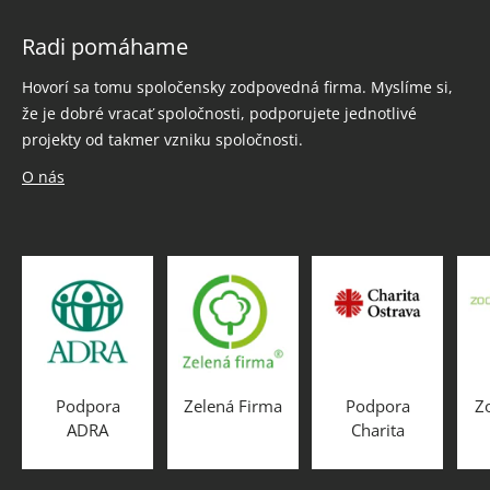
Radi pomáhame
Hovorí sa tomu spoločensky zodpovedná firma. Myslíme si,
že je dobré vracať spoločnosti, podporujete jednotlivé
projekty od takmer vzniku spoločnosti.
O nás
Podpora
Zelená Firma
Podpora
Z
ADRA
Charita