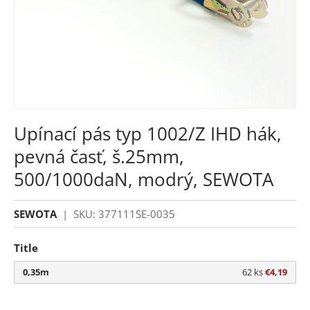
Upínací pás typ 1002/Z IHD hák,
pevná časť, š.25mm,
500/1000daN, modrý, SEWOTA
SEWOTA
|
SKU:
377111SE-0035
Title
0,35m
62 ks
€4,19