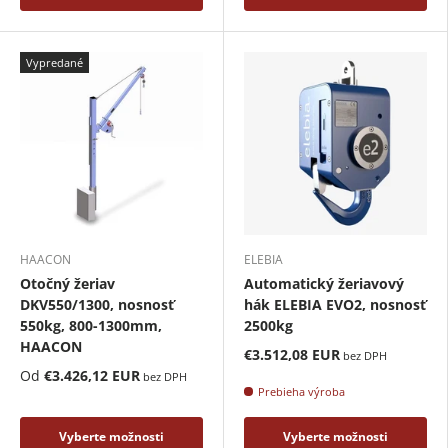
Vypredané
HAACON
ELEBIA
Otočný žeriav
Automatický žeriavový
DKV550/1300, nosnosť
hák ELEBIA EVO2, nosnosť
550kg, 800-1300mm,
2500kg
HAACON
€3.512,08 EUR
bez DPH
Od
€3.426,12 EUR
bez DPH
Prebieha výroba
Vyberte možnosti
Vyberte možnosti