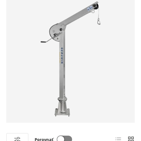
Zoznam
Mriež
Porovnať