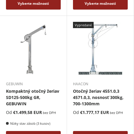
Vyberte možnosti
Vyberte možnosti
Vypredané
GEBUWIN
HAACON
Kompaktný otočný žeriav
Otočný žeriav 4551.0,3
SD125-500kg GR,
4571.0,3, nosnosť 300kg,
GEBUWIN
700-1300mm
Od
€1.499,58 EUR
Od
€1.777,17 EUR
bez DPH
bez DPH
Nízky stav zásob (3 kusov)