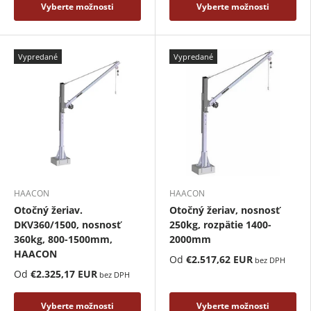
Vyberte možnosti
Vyberte možnosti
Vypredané
Vypredané
HAACON
HAACON
Otočný žeriav.
Otočný žeriav, nosnosť
DKV360/1500, nosnosť
250kg, rozpätie 1400-
360kg, 800-1500mm,
2000mm
HAACON
Od
€2.517,62 EUR
bez DPH
Od
€2.325,17 EUR
bez DPH
Vyberte možnosti
Vyberte možnosti