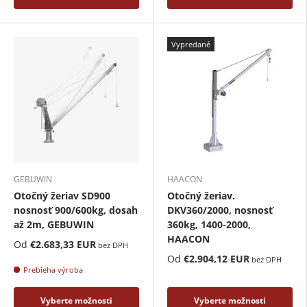
Vypredané
GEBUWIN
HAACON
Otočný žeriav SD900
Otočný žeriav.
nosnosť 900/600kg, dosah
DKV360/2000, nosnosť
až 2m, GEBUWIN
360kg, 1400-2000,
HAACON
Od
€2.683,33 EUR
bez DPH
Od
€2.904,12 EUR
bez DPH
Prebieha výroba
Vyberte možnosti
Vyberte možnosti