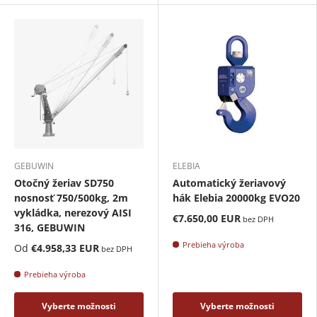
GEBUWIN
ELEBIA
Otočný žeriav SD750
Automatický žeriavový
nosnosť 750/500kg, 2m
hák Elebia 20000kg EVO20
vykládka, nerezový AISI
€7.650,00 EUR
bez DPH
316, GEBUWIN
Prebieha výroba
Od
€4.958,33 EUR
bez DPH
Prebieha výroba
Vyberte možnosti
Vyberte možnosti