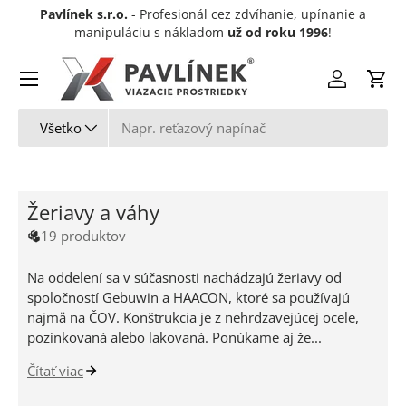
Pavlínek s.r.o.
- Profesionál cez zdvíhanie, upínanie a
Preskočiť na obsah
manipuláciu s nákladom
už od roku 1996
!
Menu
Prihlásiť sa
Koší
Hľadať
Typ produktu
Všetko
Žeriavy a váhy
19 produktov
Na oddelení sa v súčasnosti nachádzajú žeriavy od
spoločností Gebuwin a HAACON, ktoré sa používajú
najmä na ČOV. Konštrukcia je z nehrdzavejúcej ocele,
pozinkovaná alebo lakovaná. Ponúkame aj že...
Čítať viac