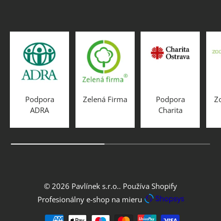
Podpora
Zelená Firma
Podpora
Z
ADRA
Charita
© 2026
Pavlínek s.r.o.
.
Používa Shopify
Profesionálny e-shop na mieru
Prijímané spôsoby platby