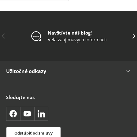
Navštívte náš blog!
Predchádzajúce
Ďal
Veľa zaujímavých informácií
Užitočné odkazy
Sledujte nás
Facebook
YouTube
LinkedIn
Odstúpiť od zmluvy