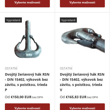
Vyberte možnosti
Vyberte možnosti
Vypredané
Vypredané
OSTATNÍ
OSTATNÍ
Dvojitý žeriavový hák RSN
Dvojitý žeriavový hák RSN
- DIN 15402, výkovok bez
- DIN 15402, výkovok bez
závitu, s poistkou, trieda
závitu, s poistkou, trieda
P
V
Od
€150,00 EUR
Od
€165,83 EUR
bez DPH
bez DPH
Vyberte možnosti
Vyberte možnosti