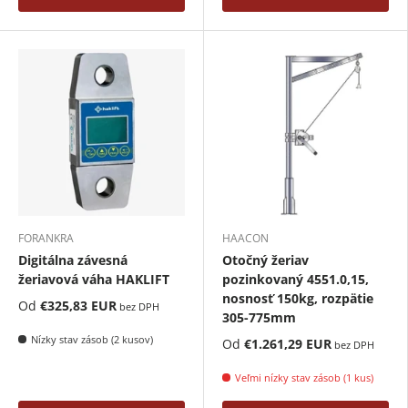
FORANKRA
HAACON
Digitálna závesná
Otočný žeriav
žeriavová váha HAKLIFT
pozinkovaný 4551.0,15,
nosnosť 150kg, rozpätie
Od
€325,83 EUR
bez DPH
305-775mm
Nízky stav zásob (2 kusov)
Od
€1.261,29 EUR
bez DPH
Veľmi nízky stav zásob (1 kus)