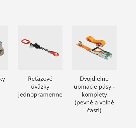
ky
Reťazové
Dvojdielne
úväzky
upínacie pásy -
jednopramenné
komplety
(pevné a voľné
časti)