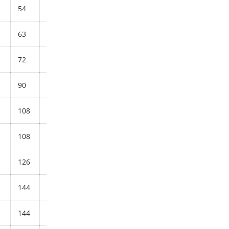
54
30
53
12
0,16
63
35
62
14
0,24
72
40
71
16
0,36
90
50
90
20
0,72
108
60
109
24
1,32
108
60
109
24
1,30
126
70
128
28
2,08
144
80
147
32
2,02
144
80
147
32
3,11