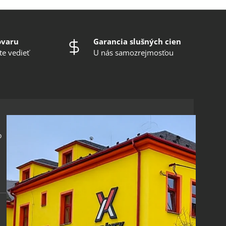
ovaru
Garancia slušných cien
te vedieť
U nás samozrejmosťou
o