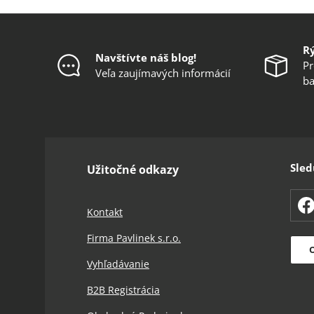
R
Navštívte náš blog!
Pr
Veľa zaujímavých informácií
ba
Sled
Užitočné odkazy
F
Kontakt
Firma Pavlinek s.r.o.
O
Vyhľadávanie
B2B Registrácia