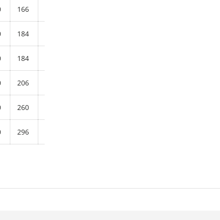
0
166
90
168
38
5,02
0
184
100
187
42
4,95
0
184
100
187
42
6,69
0
206
110
208
48
9,30
0
260
140
260
60
18,50
0
296
160
298
68
27,30