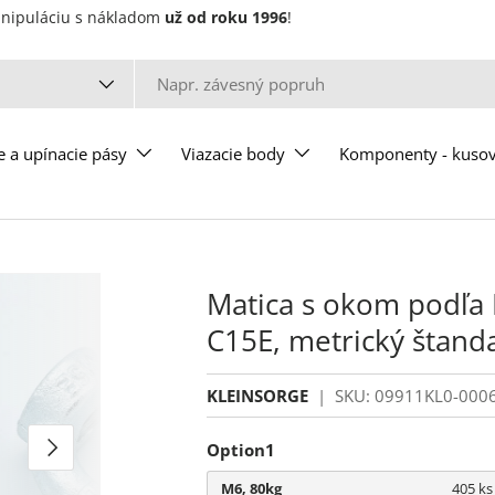
manipuláciu s nákladom
už od roku 1996
!
u
e a upínacie pásy
Viazacie body
Komponenty - kuso
Matica s okom podľa 
C15E, metrický štanda
KLEINSORGE
|
SKU:
09911KL0-000
Ďalšie
Option1
M6, 80kg
405 ks