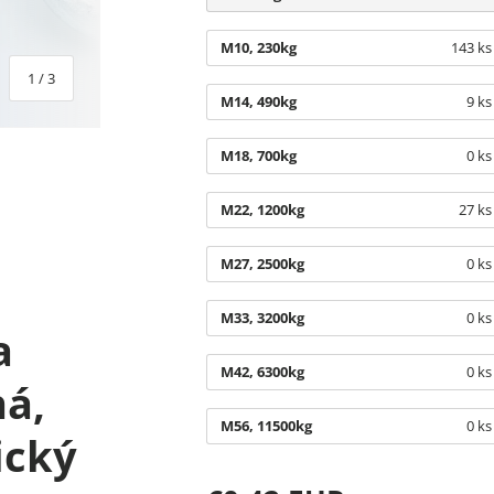
M10, 230kg
143 ks
z
1
/
3
M14, 490kg
9 ks
M18, 700kg
0 ks
M22, 1200kg
27 ks
galérii
M27, 2500kg
0 ks
M33, 3200kg
0 ks
a
M42, 6300kg
0 ks
ná,
M56, 11500kg
0 ks
ický