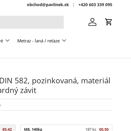
obchod@pavlinek.sk
+420 603 339 095
Prihlásiť sa
Košík
vé
Metraz - laná / reťaze
DIN 582, pozinkovaná, materiál
rdný závit
6
€0,42
M8, 140kg
187 ks
€0,50