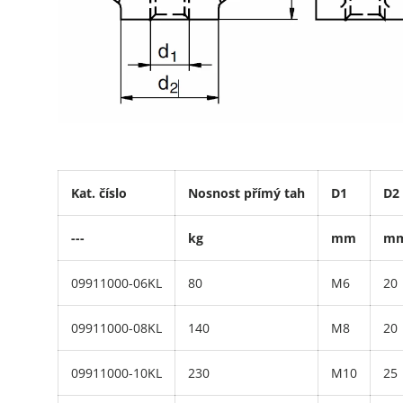
Kat. číslo
Nosnost přímý tah
D1
D2
---
kg
mm
m
09911000-06KL
80
M6
20
09911000-08KL
140
M8
20
09911000-10KL
230
M10
25