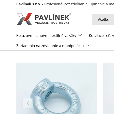
Pavlínek s.r.o.
- Profesionál cez zdvíhanie, upínanie a 
Preskočiť na obsah
Hľadať
Typ produkt
Všetko
Reťazové - lanové - textilné vazáky
Kotviace reťaz
Zariadenia na zdvíhanie a manipuláciu
Predchádzajúce