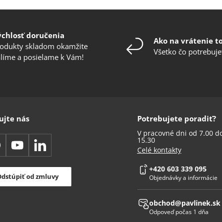
ýchlosť doručenia
Ako na vrátenie t
odukty skladom okamžite
Všetko čo potrebuje
líme a posielame k Vám!
ujte nás
Potrebujete poradiť?
V pracovné dni od 7.00 d
15.30
acebook
YouTube
LinkedIn
Celé kontakty
+420 603 339 095
dstúpiť od zmluvy
Objednávky a informácie
obchod@pavlinek.sk
Odpoveď počas 1 dňa