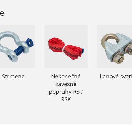
ie
Strmene
Nekonečné
Lanové svor
závesné
popruhy RS /
RSK