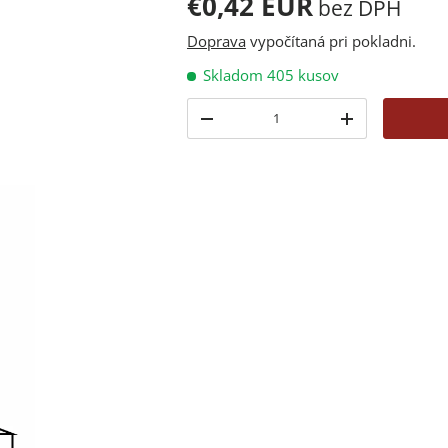
€0,42 EUR
bez DPH
Doprava
vypočítaná pri pokladni.
Skladom 405 kusov
Množstvo
-
+