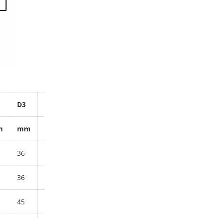
D3
D4
H
K
Hmotnost
m
mm
mm
mm
mm
kg
36
20
36
8
0,05
36
20
36
8
0,05
45
25
45
10
0,09