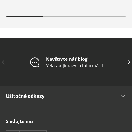
Navštívte náš blog!
Predchádzajúce
Ďal
Veľa zaujímavých informácií
Užitočné odkazy
Sledujte nás