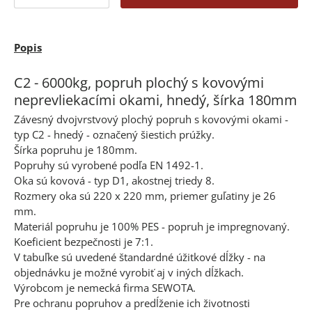
Popis
C2 - 6000kg, popruh plochý s kovovými
neprevliekacími okami, hnedý, šírka 180mm
Závesný dvojvrstvový plochý popruh s kovovými okami -
typ C2 - hnedý - označený šiestich prúžky.
Šírka popruhu je 180mm.
Popruhy sú vyrobené podľa EN 1492-1.
Oka sú kovová - typ D1, akostnej triedy 8.
Rozmery oka sú 220 x 220 mm, priemer guľatiny je 26
mm.
Materiál popruhu je 100% PES - popruh je impregnovaný.
Koeficient bezpečnosti je 7:1.
V tabuľke sú uvedené štandardné úžitkové dĺžky - na
objednávku je možné vyrobiť aj v iných dĺžkach.
Výrobcom je nemecká firma SEWOTA.
Pre ochranu popruhov a predĺženie ich životnosti