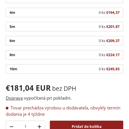
4m
0 ks
€194,37
5m
0 ks
€201,87
6m
0 ks
€209,37
8m
0 ks
€224,17
10m
0 ks
€245,83
€181,04 EUR
bez DPH
Doprava
vypočítaná pri pokladni.
Tovar prechádza výrobou u dodávateľa, obvyklý termín
dodania je 4 týždne
Množstvo
Pridať do košíka
-
+