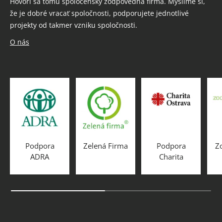
Hovorí sa tomu spoločensky zodpovedná firma. Myslíme si,
že je dobré vracať spoločnosti, podporujete jednotlivé
projekty od takmer vzniku spoločnosti.
O nás
Podpora
Zelená Firma
Podpora
Z
ADRA
Charita