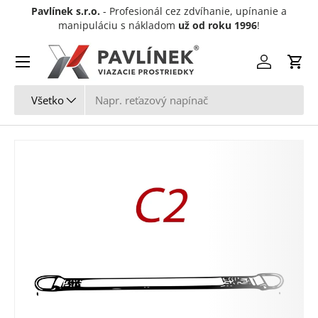
Pavlínek s.r.o.
- Profesionál cez zdvíhanie, upínanie a
Preskočiť na obsah
manipuláciu s nákladom
už od roku 1996
!
Menu
Prihlásiť sa
Koší
Hľadať
Typ produktu
Všetko