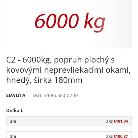
C2 - 6000kg, popruh plochý s
kovovými neprevliekacími okami,
hnedý, šírka 180mm
SEWOTA
|
SKU:
34060SE0-0200
Délka L
2m
0 ks
€181,04
3m
0 ks
€186,87