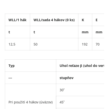
WLL/1 hák
WLL/sada 4 hákov (0 ks)
K
E
t
t
mm
mm
12,5
50
192
70
Typ
Uhol reťaze β (uhol do vertik
---
stupňov
30˚
Pri použití 4 hákov (
úväzov)
45˚