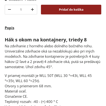
Množstvo
Pridať do košíka
-
+
Popis
Hák s okom na kontajnery, triedy 8
Na zdvíhanie z horného alebo dolného bočného rohu.
Univerzálne zdvíhacie oká sa nezablokujú ako pri iných
modeloch. Na zdvíhanie kontajnerov je potrebných 4 kusy
hákov (2 ľavé a 2 pravé) 4 zdvíhacie oká, putá sa predávajú
samostatne. Uhol zdvihu 45°.
V priamej montáži je WLL 50T (WLL 30 °=43t, WLL 45
°=35t, WLL 60 °=25t).
Otvory s priemerom 68 mm.
Materiál oceľ.
Označenie CE.
Teplotný rozsah: -40 - (+) 400 ° C