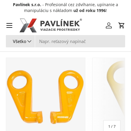
Pavlínek s.r.o.
- Profesionál cez zdvíhanie, upínanie a
Preskočiť na obsah
manipuláciu s nákladom
už od roku 1996
!
Menu
Prihlásiť sa
Koší
Hľadať
Typ produktu
Všetko
z
1
/
7