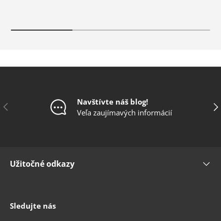
Navštívte náš blog!
Predchádzajúce
Ďal
Veľa zaujímavých informácií
Užitočné odkazy
Sledujte nás