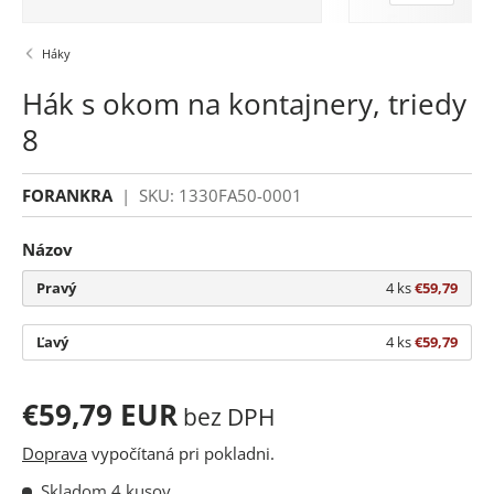
Háky
Hák s okom na kontajnery, triedy
8
FORANKRA
|
SKU:
1330FA50-0001
Názov
Pravý
4 ks
€59,79
Ľavý
4 ks
€59,79
€59,79 EUR
bez DPH
Doprava
vypočítaná pri pokladni.
Skladom 4 kusov