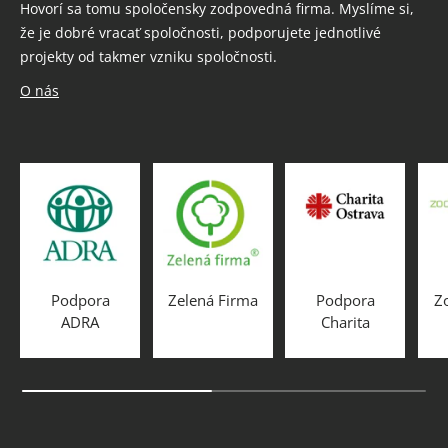
Hovorí sa tomu spoločensky zodpovedná firma. Myslíme si,
že je dobré vracať spoločnosti, podporujete jednotlivé
projekty od takmer vzniku spoločnosti.
O nás
Podpora
Zelená Firma
Podpora
Z
ADRA
Charita