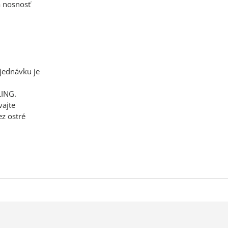
á nosnosť
jednávku je
LING.
vajte
ez ostré