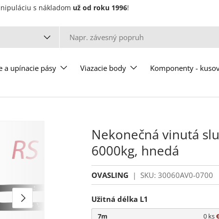
manipuláciu s nákladom
už od roku 1996
!
u
e a upínacie pásy
Viazacie body
Komponenty - kuso
Nekonečná vinutá slu
6000kg, hnedá
OVASLING
|
SKU:
30060AV0-0700
Ďalšie
Užitná délka L1
7m
0 ks