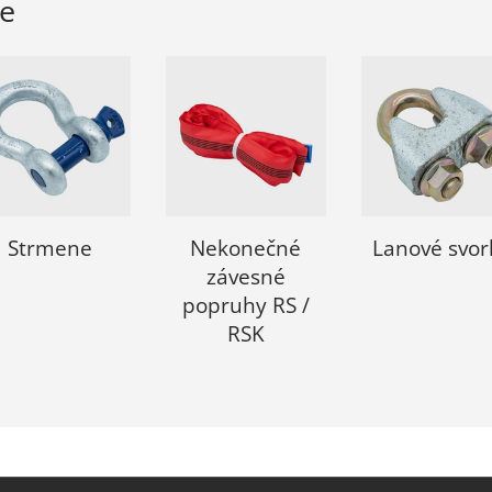
ie
Strmene
Nekonečné
Lanové svor
závesné
popruhy RS /
RSK