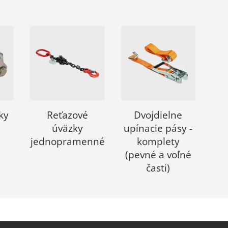
ky
Reťazové
Dvojdielne
úväzky
upínacie pásy -
jednopramenné
komplety
(pevné a voľné
časti)