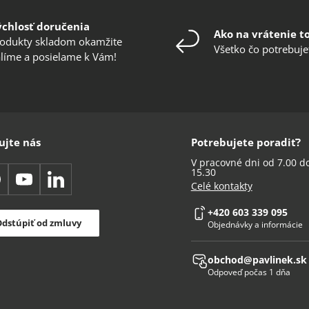
ýchlosť doručenia
Ako na vrátenie t
odukty skladom okamžite
Všetko čo potrebuje
líme a posielame k Vám!
ujte nás
Potrebujete poradiť?
V pracovné dni od 7.00 d
15.30
acebook
YouTube
LinkedIn
Celé kontakty
+420 603 339 095
dstúpiť od zmluvy
Objednávky a informácie
obchod@pavlinek.sk
Odpoveď počas 1 dňa