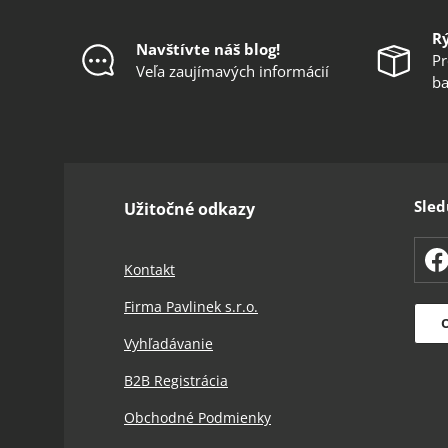
R
Navštívte náš blog!
Pr
Veľa zaujímavých informácií
ba
Sled
Užitočné odkazy
F
Kontakt
Firma Pavlinek s.r.o.
O
Vyhľadávanie
B2B Registrácia
Obchodné Podmienky