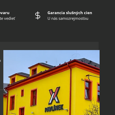
ovaru
Garancia slušných cien
te vedieť
U nás samozrejmosťou
o