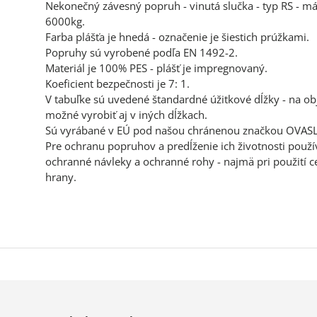
Nekonečný závesný popruh - vinutá slučka - typ RS - m
6000kg.
Farba plášťa je hnedá - označenie je šiestich prúžkami.
Popruhy sú vyrobené podľa EN 1492-2.
Materiál je 100% PES - plášť je impregnovaný.
Koeficient bezpečnosti je 7: 1.
V tabuľke sú uvedené štandardné úžitkové dĺžky - na ob
možné vyrobiť aj v iných dĺžkach.
Sú vyrábané v EÚ pod našou chránenou značkou OVAS
Pre ochranu popruhov a predĺženie ich životnosti použí
ochranné návleky a ochranné rohy - najmä pri použití c
hrany.