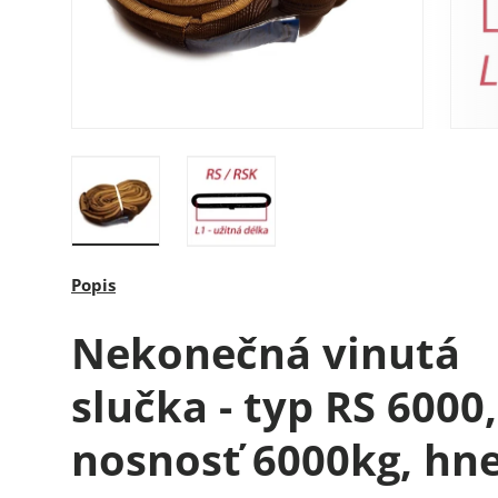
Načítať obrázok 1 v galérii
Načítať obrázok 2 v galérii
Popis
Nekonečná vinutá
slučka - typ RS 6000,
nosnosť 6000kg, hn