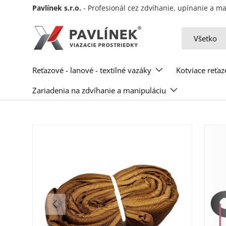
Pavlínek s.r.o.
- Profesionál cez zdvíhanie, upínanie a 
Preskočiť na obsah
Hľadať
Typ produkt
Všetko
Reťazové - lanové - textilné vazáky
Kotviace reťaz
Zariadenia na zdvíhanie a manipuláciu
Predchádzajúce