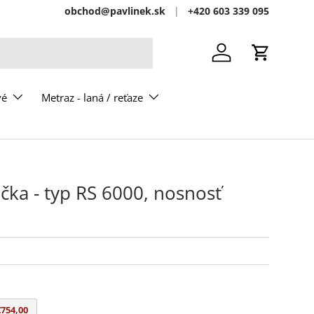
obchod@pavlinek.sk
+420 603 339 095
Prihlásiť sa
Košík
vé
Metraz - laná / reťaze
čka - typ RS 6000, nosnosť
€754,00