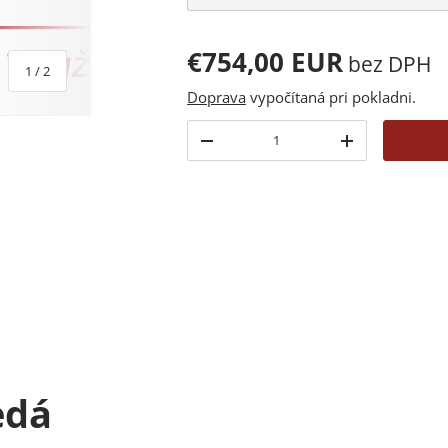
€754,00 EUR
bez DPH
z
1
/
2
Doprava
vypočítaná pri pokladni.
Množstvo
-
+
edá