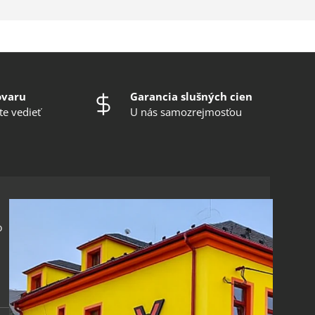
ovaru
Garancia slušných cien
te vedieť
U nás samozrejmosťou
o