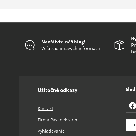
R
Navštívte náš blog!
Pr
Veľa zaujímavých informácií
ba
Sled
Užitočné odkazy
F
Kontakt
Firma Pavlinek s.r.o.
O
Vyhľadávanie