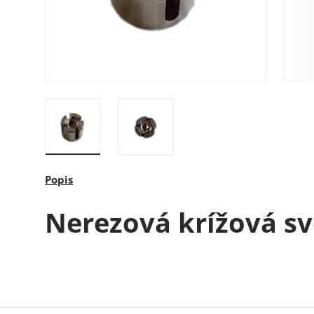
Načítať obrázok 1 v galérii
Načítať obrázok 2 v galérii
Popis
Nerezová krížová s