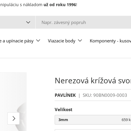
manipuláciu s nákladom
už od roku 1996
!
u
e a upínacie pásy
Viazacie body
Komponenty - kuso
Nerezová krížová svo
PAVLÍNEK
|
SKU:
90BN0009-0003
Velikost
Ďalšie
3mm
659 k