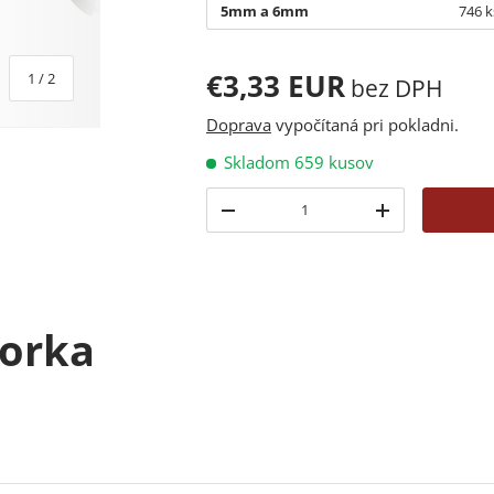
5mm a 6mm
746 k
€3,33 EUR
z
1
/
2
bez DPH
Doprava
vypočítaná pri pokladni.
Skladom 659 kusov
Množstvo
-
+
vorka