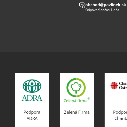
obchod@pavlinek.sk
Odpoveď počas 1 dňa
Podpora
Zelená Firma
Podpo
ADRA
Charit