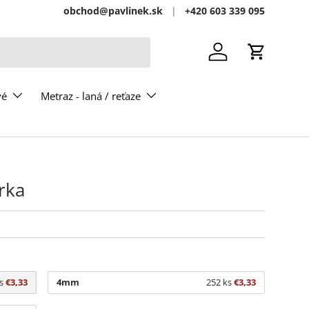
obchod@pavlinek.sk
+420 603 339 095
Prihlásiť sa
Košík
vé
Metraz - laná / reťaze
rka
s
€3,33
4mm
252 ks
€3,33