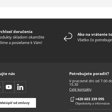
ýchlosť doručenia
Ako na vrátenie t
odukty skladom okamžite
Všetko čo potrebuje
líme a posielame k Vám!
ujte nás
Potrebujete poradiť?
V pracovné dni od 7.00 d
15.30
acebook
YouTube
LinkedIn
Celé kontakty
+420 603 339 095
dstúpiť od zmluvy
Objednávky a informácie