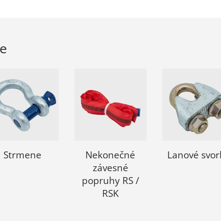
ie
Strmene
Nekonečné
Lanové svor
závesné
popruhy RS /
RSK