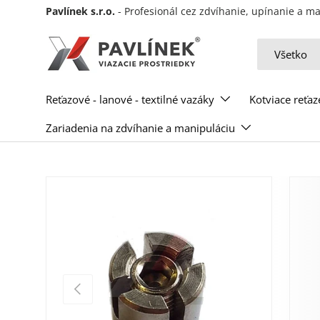
Pavlínek s.r.o.
- Profesionál cez zdvíhanie, upínanie a 
Preskočiť na obsah
Hľadať
Typ produkt
Všetko
Reťazové - lanové - textilné vazáky
Kotviace reťaz
Zariadenia na zdvíhanie a manipuláciu
Predchádzajúce