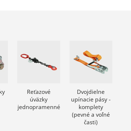
ky
Reťazové
Dvojdielne
úväzky
upínacie pásy -
jednopramenné
komplety
(pevné a voľné
časti)