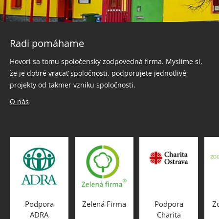
Radi pomáhame
Hovorí sa tomu spoločensky zodpovedná firma. Myslíme si,
že je dobré vracať spoločnosti, podporujete jednotlivé
projekty od takmer vzniku spoločnosti.
O nás
Podpora
Zelená Firma
Podpora
Z
ADRA
Charita