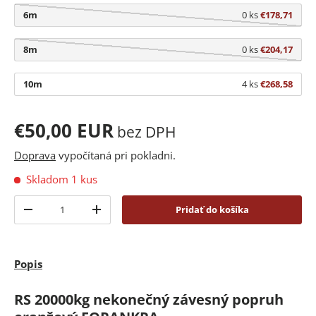
6m
0 ks
€178,71
8m
0 ks
€204,17
10m
4 ks
€268,58
€50,00 EUR
bez DPH
Doprava
vypočítaná pri pokladni.
Skladom 1 kus
Množstvo
Pridať do košíka
-
+
Popis
RS 20000kg nekonečný závesný popruh