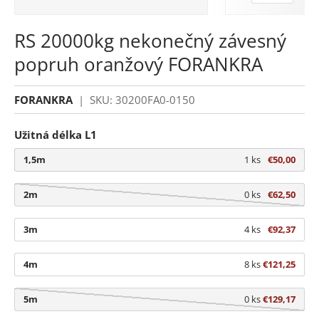
RS 20000kg nekonečný závesný
popruh oranžový FORANKRA
FORANKRA
|
SKU:
30200FA0-0150
Užitná délka L1
1,5m
1 ks
€50,00
2m
0 ks
€62,50
3m
4 ks
€92,37
4m
8 ks
€121,25
5m
0 ks
€129,17