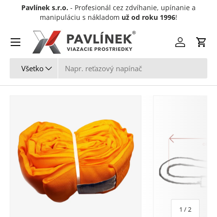
Pavlínek s.r.o.
- Profesionál cez zdvíhanie, upínanie a
Preskočiť na obsah
manipuláciu s nákladom
už od roku 1996
!
Menu
Prihlásiť sa
Koší
Hľadať
Typ produktu
Všetko
z
1
/
2