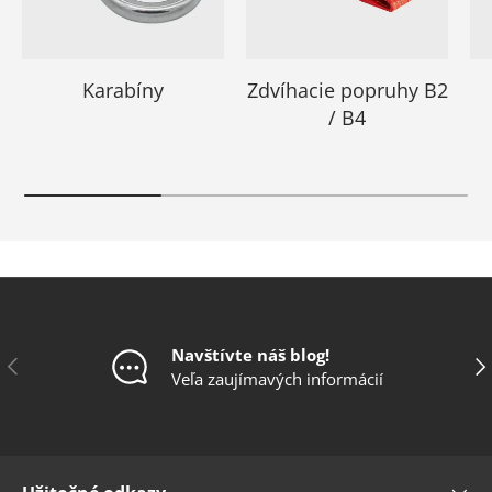
Karabíny
Zdvíhacie popruhy B2
/ B4
Navštívte náš blog!
Predchádzajúce
Ďal
Veľa zaujímavých informácií