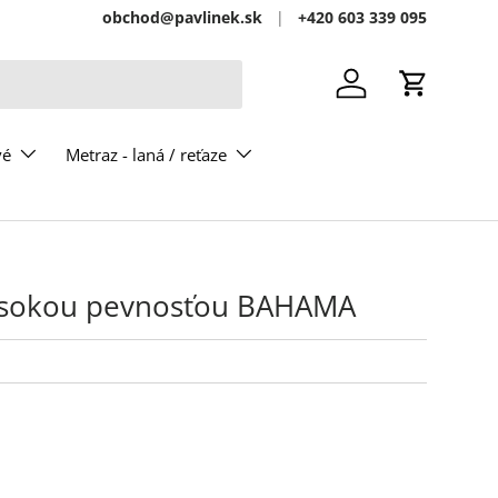
obchod@pavlinek.sk
+420 603 339 095
Prihlásiť sa
Košík
vé
Metraz - laná / reťaze
vysokou pevnosťou BAHAMA