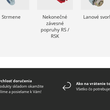
Strmene
Nekonečné
Lanové svor
závesné
popruhy RS /
RSK
ýchlosť doručenia
Ako na vrátenie t
odukty skladom okamžite
Všetko čo potrebuje
líme a posielame k Vám!