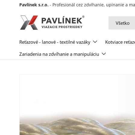
Pavlínek s.r.o.
- Profesionál cez zdvíhanie, upínanie a 
Preskočiť na obsah
Hľadať
Typ produkt
Všetko
Reťazové - lanové - textilné vazáky
Kotviace reťaz
Zariadenia na zdvíhanie a manipuláciu