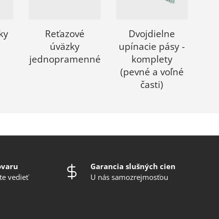
ky
Reťazové
Dvojdielne
úväzky
upínacie pásy -
jednopramenné
komplety
(pevné a voľné
časti)
ovaru
Garancia slušných cien
te vedieť
U nás samozrejmosťou