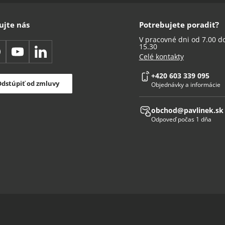
ujte nás
Potrebujete poradiť?
V pracovné dni od 7.00 d
15.30
acebook
YouTube
LinkedIn
Celé kontakty
+420 603 339 095
dstúpiť od zmluvy
Objednávky a informácie
obchod@pavlinek.sk
Odpoveď počas 1 dňa