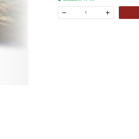
Množstvo
-
+