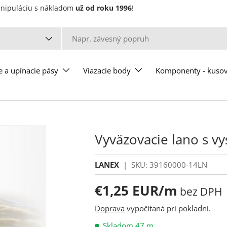
manipuláciu s nákladom
už od roku 1996
!
u
e a upínacie pásy
Viazacie body
Komponenty - kuso
Vyväzovacie lano s 
LANEX
|
SKU:
39160000-14LN
€1,25 EUR
/m
bez DPH
Doprava
vypočítaná pri pokladni.
Skladom 47 m