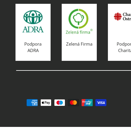
Podpora
Zelená Firma
Podpo
ADRA
Charit
Prijímané spôsoby platby