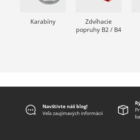
Karabíny
Zdvíhacie
popruhy B2 / B4
R
Navštívte náš blog!
Pr
Veľa zaujímavých informácií
ba