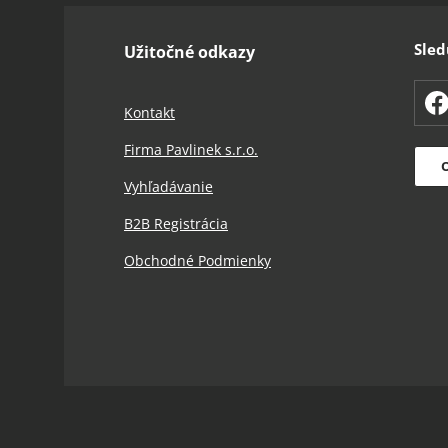
Sled
Užitočné odkazy
F
Kontakt
Firma Pavlinek s.r.o.
O
Vyhľadávanie
B2B Registrácia
Obchodné Podmienky