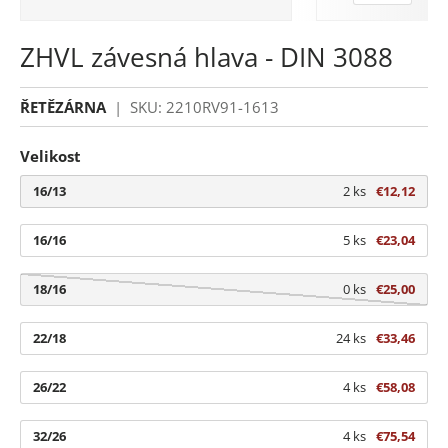
ZHVL závesná hlava - DIN 3088
ŘETĚZÁRNA
|
SKU:
2210RV91-1613
Velikost
16/13
2 ks
€12,12
16/16
5 ks
€23,04
18/16
0 ks
€25,00
22/18
24 ks
€33,46
26/22
4 ks
€58,08
32/26
4 ks
€75,54