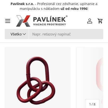
Pavlínek s.r.o.
- Profesionál cez zdvíhanie, upínanie a
Preskočiť na obsah
manipuláciu s nákladom
už od roku 1996
!
Menu
Prihlásiť sa
Koší
Hľadať
Typ produktu
Všetko
z
1
/
8