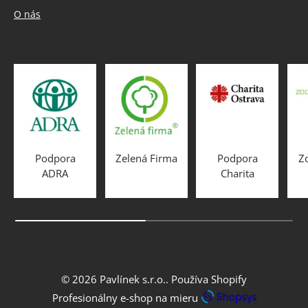
O nás
Podpora
Zelená Firma
Podpora
Z
ADRA
Charita
© 2026
Pavlínek s.r.o.
.
Používa Shopify
Profesionálny e-shop na mieru