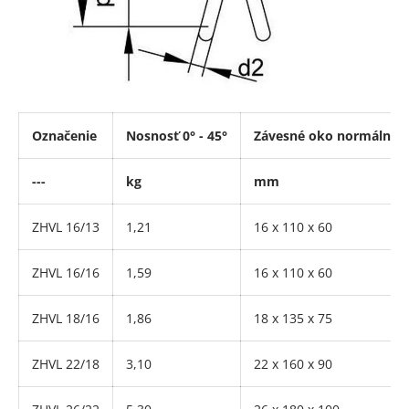
Označenie
Nosnosť 0° - 45°
Závesné oko normálne
---
kg
mm
ZHVL 16/13
1,21
16 x 110 x 60
ZHVL 16/16
1,59
16 x 110 x 60
ZHVL 18/16
1,86
18 x 135 x 75
ZHVL 22/18
3,10
22 x 160 x 90