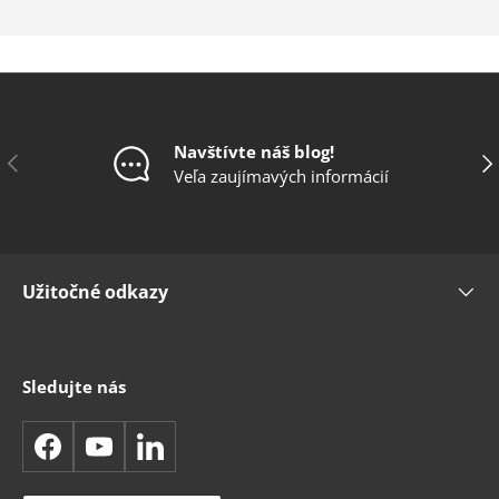
Navštívte náš blog!
Predchádzajúce
Ďal
Veľa zaujímavých informácií
Užitočné odkazy
Sledujte nás
Facebook
YouTube
LinkedIn