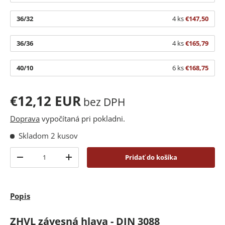
36/32
4 ks
€147,50
36/36
4 ks
€165,79
40/10
6 ks
€168,75
€12,12 EUR
bez DPH
Doprava
vypočítaná pri pokladni.
Skladom 2 kusov
Množstvo
Pridať do košíka
-
+
Popis
ZHVL závesná hlava - DIN 3088